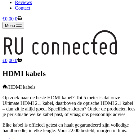
Reviews
Contact
Winkelwagen
€
0,00
0
Menu
Winkelwagen
€
0,00
0
HDMI kabels
Home
/
HDMI kabels
Op zoek naar de beste HDMI kabel? Tot 5 meter is dat onze
Ultimate HDMI 2.1 kabel, daarboven de optische HDMI 2.1 kabel
– dan zit je altijd goed. Specifieker kiezen? Onder de producten lees
je per situatie welke kabel past, of vraag ons persoonlijk advies.
Elke kabel is officieel getest en haalt gegarandeerd zijn volledige
bandbreedte, in elke lengte. Voor 22:00 besteld, morgen in huis.