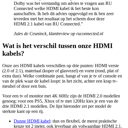
Dolby was het verstandig om advies te vragen aan RU
Connected welke HDMI kabel ik het beste kon
aanschaffen. Ik heb dit advies opgevolgd en ik ben zeer
tevreden met het resultaat op het scherm door deze
HDMI 2.1 kabel van RU Connected.”
Jules de Ceuninck, klantreview op ruconnected.nl
Wat is het verschil tussen onze HDMI
kabels?
Onze zes HDMI kabels verschillen op drie punten: HDMI versie
(2.0 of 2.1), materiaal (koper of glasvezel) en vorm (rond, plat of
extra dun). Welke combinatie past, hangt af van je tv of console en
van de plek waar de kabel loopt: in het zicht, achter een krap tv-
meubel of door een buis.
Voor een tv of monitor met 4K 60Hz zijn de HDMI 2.0 modellen
genoeg; voor een PS5, Xbox of tv met 120Hz kies je een van de
drie HDMI 2.1 modellen. De lijst hieronder zet per model de
sterkste kant op een rij.
Dunne HDMI kabel
: dun en flexibel, de meest praktische
keuze tot 2 meter, ook leverbaar als volwaardige HDMI 2.1.