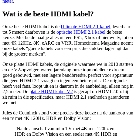
meter
.
Wat is de beste HDMI kabel?
Onze beste HDMI kabel is de
Ultimate HDMI 2.1 kabel
, leverbaar
tot 5 meter; daarboven is de
optische HDMI 2.1 kabel
de beste
keuze. Met beide haal je alles uit een PS5, Xbox of nieuwe tv, tot en
met 4K 120Hz, 8K, eARC en VRR. Homecinema Magazine noemt
onze kabels “goede kabels voor een prijs die stukken lager ligt dan
bij de grotere merken”.
Onze platte HDMI kabels, de originele waarmee we in 2010 startten
en de V2-opvolger, waren jarenlang onze topmodellen: extreem
goed gebouwd, met een lagere bandbreedte, perfect voor apparatuur
die geen HDMI 2.1 vraagt en tegen een betere prijs. De originele
heeft veel fans, loopt uit en is daarom in de aanbieding, alleen nog in
2,5 meter. De
platte HDMI kabel V2
is gecapt op HDMI 2.0b: hij
zit ruim in die specificaties, maar HDMI 2.1 snelheden garanderen
we niet.
Jules de Ceuninck stond voor precies deze keuze na de aankoop van
een tv met 4K 120Hz, HDR en Dolby Vision:
“Na de aanschaf van mijn TV met 4K met 120hz en
HDR en Dolby Vision en een speler met 4K HDR en