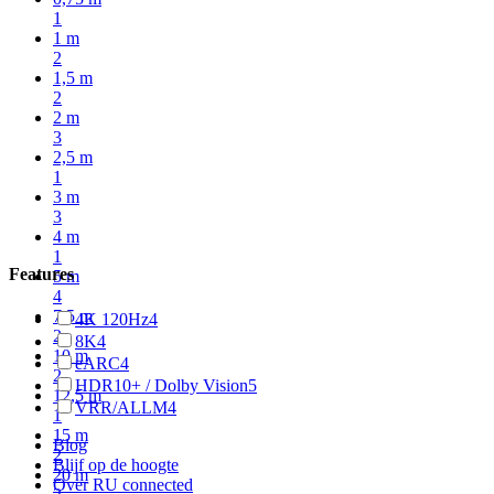
1
1 m
2
1,5 m
2
2 m
3
2,5 m
1
3 m
3
4 m
1
Features
5 m
4
7,5 m
4K 120Hz
4
2
8K
4
10 m
eARC
4
2
HDR10+ / Dolby Vision
5
12,5 m
VRR/ALLM
4
1
15 m
Blog
2
Blijf op de hoogte
20 m
Over RU connected