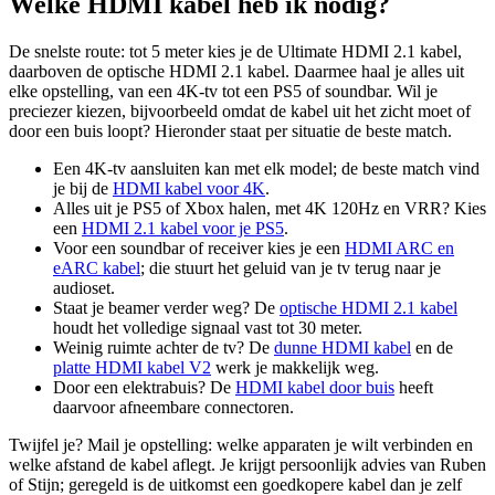
Welke HDMI kabel heb ik nodig?
meerdere
variaties.
De snelste route: tot 5 meter kies je de Ultimate HDMI 2.1 kabel,
Deze
daarboven de optische HDMI 2.1 kabel. Daarmee haal je alles uit
optie
elke opstelling, van een 4K-tv tot een PS5 of soundbar. Wil je
kan
preciezer kiezen, bijvoorbeeld omdat de kabel uit het zicht moet of
gekozen
door een buis loopt? Hieronder staat per situatie de beste match.
worden
op
Een 4K-tv aansluiten kan met elk model; de beste match vind
de
je bij de
HDMI kabel voor 4K
.
productpagina
Alles uit je PS5 of Xbox halen, met 4K 120Hz en VRR? Kies
een
HDMI 2.1 kabel voor je PS5
.
Voor een soundbar of receiver kies je een
HDMI ARC en
eARC kabel
; die stuurt het geluid van je tv terug naar je
audioset.
Staat je beamer verder weg? De
optische HDMI 2.1 kabel
houdt het volledige signaal vast tot 30 meter.
Weinig ruimte achter de tv? De
dunne HDMI kabel
en de
platte HDMI kabel V2
werk je makkelijk weg.
Door een elektrabuis? De
HDMI kabel door buis
heeft
daarvoor afneembare connectoren.
Twijfel je? Mail je opstelling: welke apparaten je wilt verbinden en
welke afstand de kabel aflegt. Je krijgt persoonlijk advies van Ruben
of Stijn; geregeld is de uitkomst een goedkopere kabel dan je zelf