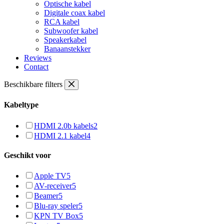
Optische kabel
Digitale coax kabel
RCA kabel
Subwoofer kabel
Speakerkabel
Banaanstekker
Reviews
Contact
Beschikbare filters
Kabeltype
HDMI 2.0b kabels
2
HDMI 2.1 kabel
4
Geschikt voor
Apple TV
5
AV-receiver
5
Beamer
5
Blu-ray speler
5
KPN TV Box
5