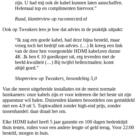
zijn. U had mij ook de kabel kunnen laten aanschaffen.
Helemaal top en complimenten hiervoor.”
Ruud, klantreview op ruconnected.nl
Ook op Tweakers lees je hoe dat advies in de praktijk uitpakt:
“Ik zag een goede kabel, had deze bijna besteld, maar
vroeg toch het bedrijf om advies. (…) Ik kreeg een link
van de door hen voorgestelde HDMI kabel;een dunne
4K .Ik ben € 10 goedkoper uit, erg tevreden met de
beeld-kwaliteit (…) Bij twijfel bellen/mailen; komt
altijd goed.”
Shopreview op Tweakers, beoordeling 5,0
Van die meest uitgebreide installaties tot de meest normale
huiskamers: onze kabels zijn er voor iedereen die het beste uit zijn
apparatuur wil halen. Duizenden klanten beoordelen ons gemiddeld
met een 4,9 uit 5. Topkwaliteit zonder high-end prijs, zonder
tussenhandel: daar draait het om.
Elke HDMI kabel heeft 5 jaar garantie en 100 dagen bedenktijd:
thuis testen, ruilen voor een andere lengte of geld terug. Voor 22:00
besteld, morgen in huis.