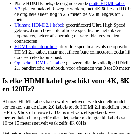
Platte HDMI kabels, de originele en de
platte HDMI kabel
V2
: plat en makkelijk weg te werken, met 4K 60Hz en HDR;
de originele alleen nog in 2,5 meter, de V2 in lengtes tot 5
meter.
Ultimate HDMI 2.1 kabel
: gecertificeerd Ultra High Speed,
gebouwd ruim boven de officiële specificatie met dikkere
koperaders, betere afscherming en vergulde, gevlochten
connectoren.
HDMI kabel door buis
: dezelfde specificaties als de optische
HDMI 2.1 kabel, maar met afneembare connectoren zodat hij
door een elektrabuis past.
Optische HDMI 2.1 kabel
: glasvezel die de volledige HDMI
2.1 bandbreedte vasthoudt, voor afstanden van 3 tot 30 meter.
Is elke HDMI kabel geschikt voor 4K, 8K
en 120Hz?
Al onze HDMI kabels halen wat ze beloven: we testen elk model
per lengte, van de platte 2.0 kabels tot de HDMI 2.1 modellen voor
je PS5, Xbox of nieuwe tv. Dat is niet vanzelfsprekend. Veel
merken halen hun specificaties niet, zeker op lengte: bij kabels van
10 tot 15 meter sneuvelt vaak zelfs 4K 60Hz.
Dat patroon kennen we uit onze eigen mailbox: klanten kwamen bij