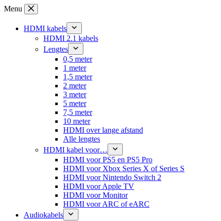
Ga
Menu
naar
de
HDMI kabels
inhoud
HDMI 2.1 kabels
Lengtes
0,5 meter
1 meter
1,5 meter
2 meter
3 meter
5 meter
7,5 meter
10 meter
HDMI over lange afstand
Alle lengtes
HDMI kabel voor…
HDMI voor PS5 en PS5 Pro
HDMI voor Xbox Series X of Series S
HDMI voor Nintendo Switch 2
HDMI voor Apple TV
HDMI voor Monitor
HDMI voor ARC of eARC
Audiokabels