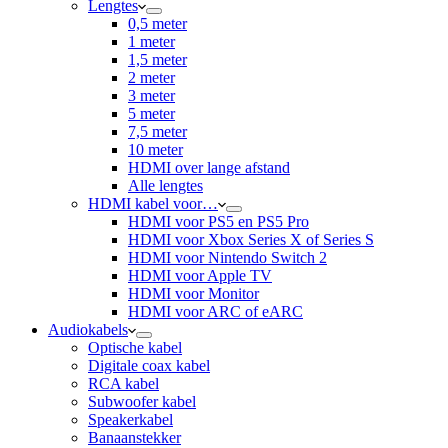
Lengtes
0,5 meter
1 meter
1,5 meter
2 meter
3 meter
5 meter
7,5 meter
10 meter
HDMI over lange afstand
Alle lengtes
HDMI kabel voor…
HDMI voor PS5 en PS5 Pro
HDMI voor Xbox Series X of Series S
HDMI voor Nintendo Switch 2
HDMI voor Apple TV
HDMI voor Monitor
HDMI voor ARC of eARC
Audiokabels
Optische kabel
Digitale coax kabel
RCA kabel
Subwoofer kabel
Speakerkabel
Banaanstekker