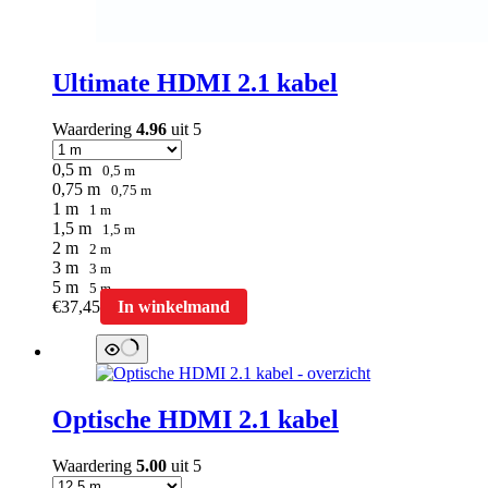
Ultimate HDMI 2.1 kabel
Waardering
4.96
uit 5
0,5 m
0,5 m
0,75 m
0,75 m
1 m
1 m
1,5 m
1,5 m
2 m
2 m
3 m
3 m
5 m
5 m
Dit
€
37,45
In winkelmand
product
heeft
meerdere
variaties.
Deze
Optische HDMI 2.1 kabel
optie
kan
gekozen
Waardering
5.00
uit 5
worden