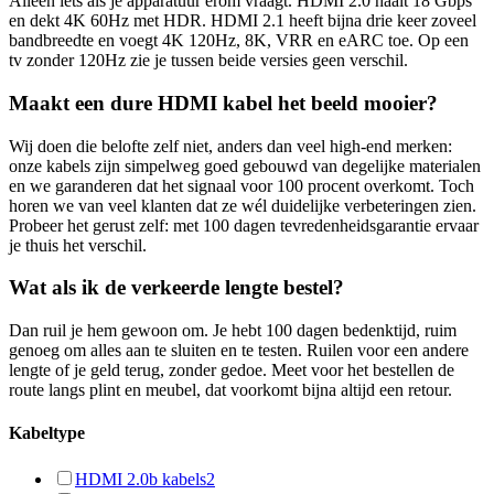
Alleen iets als je apparatuur erom vraagt. HDMI 2.0 haalt 18 Gbps
en dekt 4K 60Hz met HDR. HDMI 2.1 heeft bijna drie keer zoveel
bandbreedte en voegt 4K 120Hz, 8K, VRR en eARC toe. Op een
tv zonder 120Hz zie je tussen beide versies geen verschil.
Maakt een dure HDMI kabel het beeld mooier?
Wij doen die belofte zelf niet, anders dan veel high-end merken:
onze kabels zijn simpelweg goed gebouwd van degelijke materialen
en we garanderen dat het signaal voor 100 procent overkomt. Toch
horen we van veel klanten dat ze wél duidelijke verbeteringen zien.
Probeer het gerust zelf: met 100 dagen tevredenheidsgarantie ervaar
je thuis het verschil.
Wat als ik de verkeerde lengte bestel?
Dan ruil je hem gewoon om. Je hebt 100 dagen bedenktijd, ruim
genoeg om alles aan te sluiten en te testen. Ruilen voor een andere
lengte of je geld terug, zonder gedoe. Meet voor het bestellen de
route langs plint en meubel, dat voorkomt bijna altijd een retour.
Kabeltype
HDMI 2.0b kabels
2