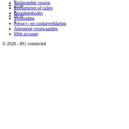
2
Veelgestelde vragen
25 m
Retourneren of ruilen
1
Betaalmethodes
30 m
Verzending
1
Privacy- en cookieverklaring
Algemene voorwaarden
Mijn account
© 2026 - RU connected