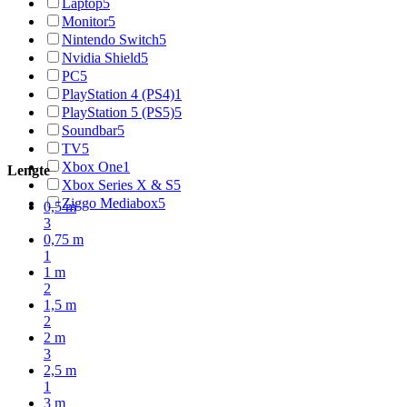
Laptop
5
Monitor
5
Nintendo Switch
5
Nvidia Shield
5
PC
5
PlayStation 4 (PS4)
1
PlayStation 5 (PS5)
5
Soundbar
5
TV
5
Xbox One
1
Lengte
Xbox Series X & S
5
Ziggo Mediabox
5
0,5 m
3
0,75 m
1
1 m
2
1,5 m
2
2 m
3
2,5 m
1
3 m