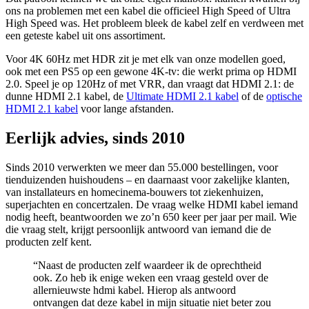
ons na problemen met een kabel die officieel High Speed of Ultra
High Speed was. Het probleem bleek de kabel zelf en verdween met
een geteste kabel uit ons assortiment.
Voor 4K 60Hz met HDR zit je met elk van onze modellen goed,
ook met een PS5 op een gewone 4K-tv: die werkt prima op HDMI
2.0. Speel je op 120Hz of met VRR, dan vraagt dat HDMI 2.1: de
dunne HDMI 2.1 kabel, de
Ultimate HDMI 2.1 kabel
of de
optische
HDMI 2.1 kabel
voor lange afstanden.
Eerlijk advies, sinds 2010
Sinds 2010 verwerkten we meer dan 55.000 bestellingen, voor
tienduizenden huishoudens – en daarnaast voor zakelijke klanten,
van installateurs en homecinema-bouwers tot ziekenhuizen,
superjachten en concertzalen. De vraag welke HDMI kabel iemand
nodig heeft, beantwoorden we zo’n 650 keer per jaar per mail. Wie
die vraag stelt, krijgt persoonlijk antwoord van iemand die de
producten zelf kent.
“Naast de producten zelf waardeer ik de oprechtheid
ook. Zo heb ik enige weken een vraag gesteld over de
allernieuwste hdmi kabel. Hierop als antwoord
ontvangen dat deze kabel in mijn situatie niet beter zou