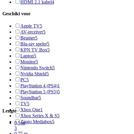
HDMI 2.1 kabel
4
Geschikt voor
Apple TV
5
AV-receiver
5
Beamer
5
Blu-ray speler
5
KPN TV Box
5
Laptop
5
Monitor
5
Nintendo Switch
5
Nvidia Shield
5
PC
5
PlayStation 4 (PS4)
1
PlayStation 5 (PS5)
5
Soundbar
5
TV
5
Xbox One
1
Lengte
Xbox Series X & S
5
Ziggo Mediabox
5
0,5 m
3
0,75 m