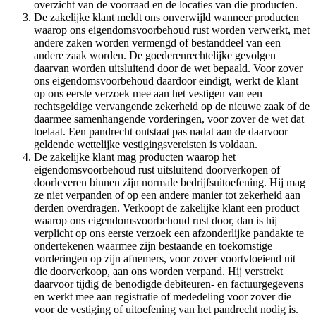
overzicht van de voorraad en de locaties van die producten.
De zakelijke klant meldt ons onverwijld wanneer producten
waarop ons eigendomsvoorbehoud rust worden verwerkt, met
andere zaken worden vermengd of bestanddeel van een
andere zaak worden. De goederenrechtelijke gevolgen
daarvan worden uitsluitend door de wet bepaald. Voor zover
ons eigendomsvoorbehoud daardoor eindigt, werkt de klant
op ons eerste verzoek mee aan het vestigen van een
rechtsgeldige vervangende zekerheid op de nieuwe zaak of de
daarmee samenhangende vorderingen, voor zover de wet dat
toelaat. Een pandrecht ontstaat pas nadat aan de daarvoor
geldende wettelijke vestigingsvereisten is voldaan.
De zakelijke klant mag producten waarop het
eigendomsvoorbehoud rust uitsluitend doorverkopen of
doorleveren binnen zijn normale bedrijfsuitoefening. Hij mag
ze niet verpanden of op een andere manier tot zekerheid aan
derden overdragen. Verkoopt de zakelijke klant een product
waarop ons eigendomsvoorbehoud rust door, dan is hij
verplicht op ons eerste verzoek een afzonderlijke pandakte te
ondertekenen waarmee zijn bestaande en toekomstige
vorderingen op zijn afnemers, voor zover voortvloeiend uit
die doorverkoop, aan ons worden verpand. Hij verstrekt
daarvoor tijdig de benodigde debiteuren- en factuurgegevens
en werkt mee aan registratie of mededeling voor zover die
voor de vestiging of uitoefening van het pandrecht nodig is.