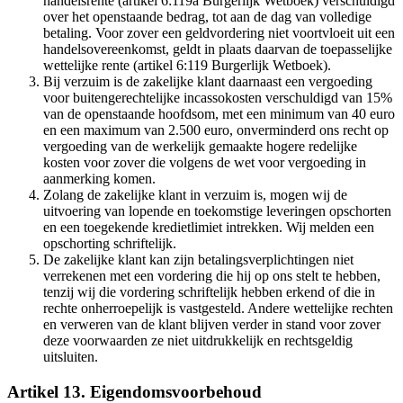
handelsrente (artikel 6:119a Burgerlijk Wetboek) verschuldigd
over het openstaande bedrag, tot aan de dag van volledige
betaling. Voor zover een geldvordering niet voortvloeit uit een
handelsovereenkomst, geldt in plaats daarvan de toepasselijke
wettelijke rente (artikel 6:119 Burgerlijk Wetboek).
Bij verzuim is de zakelijke klant daarnaast een vergoeding
voor buitengerechtelijke incassokosten verschuldigd van 15%
van de openstaande hoofdsom, met een minimum van 40 euro
en een maximum van 2.500 euro, onverminderd ons recht op
vergoeding van de werkelijk gemaakte hogere redelijke
kosten voor zover die volgens de wet voor vergoeding in
aanmerking komen.
Zolang de zakelijke klant in verzuim is, mogen wij de
uitvoering van lopende en toekomstige leveringen opschorten
en een toegekende kredietlimiet intrekken. Wij melden een
opschorting schriftelijk.
De zakelijke klant kan zijn betalingsverplichtingen niet
verrekenen met een vordering die hij op ons stelt te hebben,
tenzij wij die vordering schriftelijk hebben erkend of die in
rechte onherroepelijk is vastgesteld. Andere wettelijke rechten
en verweren van de klant blijven verder in stand voor zover
deze voorwaarden ze niet uitdrukkelijk en rechtsgeldig
uitsluiten.
Artikel 13. Eigendomsvoorbehoud