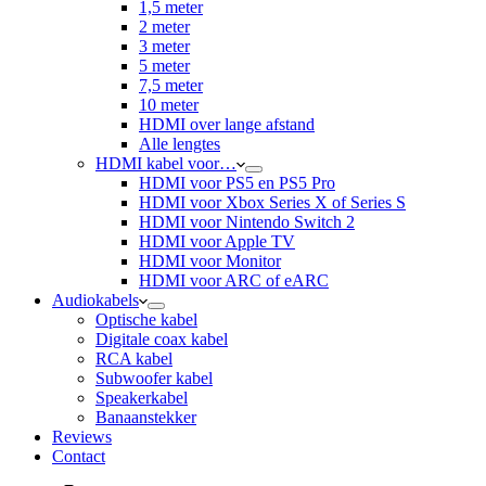
1,5 meter
2 meter
3 meter
5 meter
7,5 meter
10 meter
HDMI over lange afstand
Alle lengtes
HDMI kabel voor…
HDMI voor PS5 en PS5 Pro
HDMI voor Xbox Series X of Series S
HDMI voor Nintendo Switch 2
HDMI voor Apple TV
HDMI voor Monitor
HDMI voor ARC of eARC
Audiokabels
Optische kabel
Digitale coax kabel
RCA kabel
Subwoofer kabel
Speakerkabel
Banaanstekker
Reviews
Contact