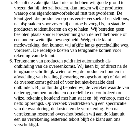
Betaalt de zakelijke klant niet of hebben wij goede grond te
vrezen dat hij niet zal betalen, dan mogen wij de producten
waarop ons eigendomsvoorbehoud rust terugvorderen. De
klant geeft die producten op ons eerste verzoek af en stelt ons,
na afspraak en voor zover hij daartoe bevoegd is, in staat de
producten te identificeren en op te halen. Wij betreden geen
besloten plaats zonder toestemming van de rechthebbende of
een andere wettelijke bevoegdheid. Weigert de klant
medewerking, dan kunnen wij afgifte langs gerechtelijke weg
vorderen. De redelijke kosten van terugname komen voor
rekening van de klant.
Terugname van producten geldt niet automatisch als
ontbinding van de overeenkomst. Wij laten bij of direct na de
terugname schriftelijk weten of wij de producten houden in
afwachting van betaling (bewaring en opschorting) of dat wij
de overeenkomst geheel of voor het niet-betaalde deel
ontbinden. Bij ontbinding bepalen wij de verrekenwaarde van
de teruggenomen producten op redelijke en controleerbare
wijze, rekening houdend met hun staat en, bij verkoop, met de
netto-opbrengst. Op verzoek verstrekken wij een specificatie
van de waardering, de kosten en de verrekening. Een na
verrekening resterend overschot betalen wij aan de klant uit;
een na verrekening resterend tekort blijft de klant aan ons
verschuldigd.