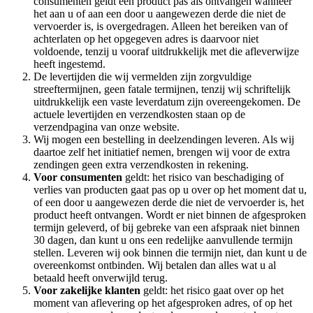
consumenten geldt een product pas als ontvangen wanneer
het aan u of aan een door u aangewezen derde die niet de
vervoerder is, is overgedragen. Alleen het bereiken van of
achterlaten op het opgegeven adres is daarvoor niet
voldoende, tenzij u vooraf uitdrukkelijk met die afleverwijze
heeft ingestemd.
De levertijden die wij vermelden zijn zorgvuldige
streeftermijnen, geen fatale termijnen, tenzij wij schriftelijk
uitdrukkelijk een vaste leverdatum zijn overeengekomen. De
actuele levertijden en verzendkosten staan op de
verzendpagina van onze website.
Wij mogen een bestelling in deelzendingen leveren. Als wij
daartoe zelf het initiatief nemen, brengen wij voor de extra
zendingen geen extra verzendkosten in rekening.
Voor consumenten
geldt: het risico van beschadiging of
verlies van producten gaat pas op u over op het moment dat u,
of een door u aangewezen derde die niet de vervoerder is, het
product heeft ontvangen. Wordt er niet binnen de afgesproken
termijn geleverd, of bij gebreke van een afspraak niet binnen
30 dagen, dan kunt u ons een redelijke aanvullende termijn
stellen. Leveren wij ook binnen die termijn niet, dan kunt u de
overeenkomst ontbinden. Wij betalen dan alles wat u al
betaald heeft onverwijld terug.
Voor zakelijke klanten
geldt: het risico gaat over op het
moment van aflevering op het afgesproken adres, of op het