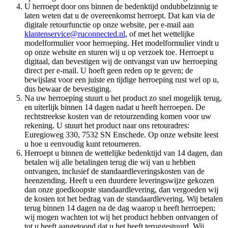
U herroept door ons binnen de bedenktijd ondubbelzinnig te
laten weten dat u de overeenkomst herroept. Dat kan via de
digitale retourfunctie op onze website, per e-mail aan
klantenservice@ruconnected.nl
, of met het wettelijke
modelformulier voor herroeping. Het modelformulier vindt u
op onze website en sturen wij u op verzoek toe. Herroept u
digitaal, dan bevestigen wij de ontvangst van uw herroeping
direct per e-mail. U hoeft geen reden op te geven; de
bewijslast voor een juiste en tijdige herroeping rust wel op u,
dus bewaar de bevestiging.
Na uw herroeping stuurt u het product zo snel mogelijk terug,
en uiterlijk binnen 14 dagen nadat u heeft herroepen. De
rechtstreekse kosten van de retourzending komen voor uw
rekening. U stuurt het product naar ons retouradres:
Euregioweg 330, 7532 SN Enschede. Op onze website leest
u hoe u eenvoudig kunt retourneren.
Herroept u binnen de wettelijke bedenktijd van 14 dagen, dan
betalen wij alle betalingen terug die wij van u hebben
ontvangen, inclusief de standaardleveringskosten van de
heenzending. Heeft u een duurdere leveringswijze gekozen
dan onze goedkoopste standaardlevering, dan vergoeden wij
de kosten tot het bedrag van de standaardlevering. Wij betalen
terug binnen 14 dagen na de dag waarop u heeft herroepen;
wij mogen wachten tot wij het product hebben ontvangen of
tot u heeft aangetoond dat u het heeft teruggestuurd. Wij