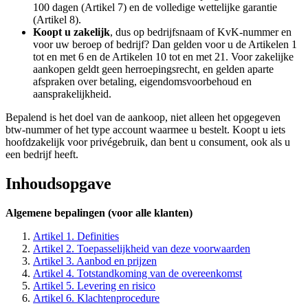
100 dagen (Artikel 7) en de volledige wettelijke garantie
(Artikel 8).
Koopt u zakelijk
, dus op bedrijfsnaam of KvK-nummer en
voor uw beroep of bedrijf? Dan gelden voor u de Artikelen 1
tot en met 6 en de Artikelen 10 tot en met 21. Voor zakelijke
aankopen geldt geen herroepingsrecht, en gelden aparte
afspraken over betaling, eigendomsvoorbehoud en
aansprakelijkheid.
Bepalend is het doel van de aankoop, niet alleen het opgegeven
btw-nummer of het type account waarmee u bestelt. Koopt u iets
hoofdzakelijk voor privégebruik, dan bent u consument, ook als u
een bedrijf heeft.
Inhoudsopgave
Algemene bepalingen (voor alle klanten)
Artikel 1. Definities
Artikel 2. Toepasselijkheid van deze voorwaarden
Artikel 3. Aanbod en prijzen
Artikel 4. Totstandkoming van de overeenkomst
Artikel 5. Levering en risico
Artikel 6. Klachtenprocedure