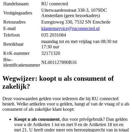
Handelsnaam
RU connected
Uiterwaardenstraat 338-3, 1079DC
Vestigingsadres
Amsterdam (geen bezoekadres)
Retouradres
Euregioweg 330, 7532 SN Enschede
E-mail
klantenservice@ruconnected.nl
Telefoon
035 2031084
maandag tot en met vrijdag van 08:30 tot
Bereikbaar
17:30 uur
KvK-nummer
32171320
Btw-
NL001127890B16
identificatienummer
Wegwijzer: koopt u als consument of
zakelijk?
Deze voorwaarden gelden voor iedereen die bij RU connected
bestelt. Welke artikelen voor u gelden, hangt af van de vraag of u als
consument of als zakelijke klant koopt:
Koopt u als consument
, dus voor privégebruik? Dan gelden
voor u de Artikelen 1 tot en met 9 en de Artikelen 18 tot en
met 21. U heeft onder meer een herroepingsrecht van in totaal