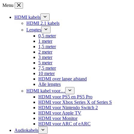
Ga
Menu
naar
de
HDMI kabels
inhoud
HDMI 2.1 kabels
Lengtes
0,5 meter
1 meter
1,5 meter
2 meter
3 meter
5 meter
7,5 meter
10 meter
HDMI over lange afstand
Alle lengtes
HDMI kabel voor…
HDMI voor PS5 en PS5 Pro
HDMI voor Xbox Series X of Series S
HDMI voor Nintendo Switch 2
HDMI voor Apple TV
HDMI voor Monitor
HDMI voor ARC of eARC
Audiokabels