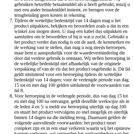
gebruiken hetzelfde betaalmiddel als u heeft gebruikt, tenzij u
met een ander betaalmiddel instemt, en brengen voor de
terugbetaling geen kosten in rekening.
Tijdens de wettelijke bedenktijd van 14 dagen mag u het
product uitpakken, bekijken en beoordelen zoals u dat in een
winkel zou mogen doen. U mag een kabel dus uitpakken en
aansluiten om te beoordelen of hij is wat u zocht. Gebruikt u
het product verder dan nodig is om de aard, de kenmerken en
de werking vast te stellen, dan mag u nog steeds herroepen,
maar bent u aansprakelijk voor de waardevermindering die
door dat verdere gebruik is ontstaan. Wij stellen herroeping in
de wettelijke bedenktijd niet afhankelijk van de originele
verpakking of van de eis dat het product ongebruikt is. Dit lid
geldt uitsluitend voor een herroeping tijdens de wettelijke
bedenktijd van 14 dagen; voor de verlengde periode van dag
15 tot en met dag 100 gelden uitsluitend de voorwaarden van
lid 8.
Voor herroeping in de verlengde periode, dus van dag 15 tot
en met dag 100 na ontvangst, geldt dezelfde werkwijze als in
de leden 4 en 5: u meldt uw herroeping uiterlijk op dag 100
en stuurt het product vervolgens zo snel mogelijk en uiterlijk
binnen 14 dagen na die melding terug. Daarnaast gelden de
volgende aanvullende voorwaarden: het product moet
compleet zijn en in een staat verkeren waarin wij het opnieuw
kunnen verkopen, wij vergoeden het aankoopbedrag van het