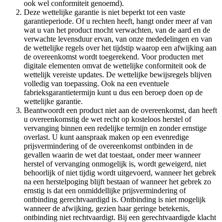
ook wel conformiteit genoemd).
Deze wettelijke garantie is niet beperkt tot een vaste
garantieperiode. Of u rechten heeft, hangt onder meer af van
wat u van het product mocht verwachten, van de aard en de
verwachte levensduur ervan, van onze mededelingen en van
de wettelijke regels over het tijdstip waarop een afwijking aan
de overeenkomst wordt toegerekend. Voor producten met
digitale elementen omvat de wettelijke conformiteit ook de
wettelijk vereiste updates. De wettelijke bewijsregels blijven
volledig van toepassing. Ook na een eventuele
fabrieksgarantietermijn kunt u dus een beroep doen op de
wettelijke garantie.
Beantwoordt een product niet aan de overeenkomst, dan heeft
u overeenkomstig de wet recht op kosteloos herstel of
vervanging binnen een redelijke termijn en zonder ernstige
overlast. U kunt aanspraak maken op een evenredige
prijsvermindering of de overeenkomst ontbinden in de
gevallen waarin de wet dat toestaat, onder meer wanneer
herstel of vervanging onmogelijk is, wordt geweigerd, niet
behoorlijk of niet tijdig wordt uitgevoerd, wanneer het gebrek
na een herstelpoging blijft bestaan of wanneer het gebrek zo
ernstig is dat een onmiddellijke prijsvermindering of
ontbinding gerechtvaardigd is. Ontbinding is niet mogelijk
wanneer de afwijking, gezien haar geringe betekenis,
ontbinding niet rechtvaardigt. Bij een gerechtvaardigde klacht