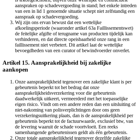
aanspraken op schadevergoeding in stand; het enkele intreden
van een in lid 1 genoemde situatie schept niet zelfstandig een
aanspraak op schadevergoeding.
Wij zijn ons ervan bewust dat een wettelijke
afkoelingsperiode (waaronder artikel 63a Faillissementswet)
de feitelijke afgifte of terugname van producten tijdelijk kan
verhinderen, en dat directe opeisbaarheid onze rang in een
faillissement niet verbetert. Dit artikel laat de wettelijke
bevoegdheden van een curator of bewindvoerder onverlet.
Artikel 15. Aansprakelijkheid bij zakelijke
aankopen
Onze aansprakelijkheid tegenover een zakelijke klant is per
gebeurtenis beperkt tot het bedrag dat onze
aansprakelijkheidsverzekering voor die gebeurtenis
daadwerkelijk uitkeert, vermeerderd met het toepasselijke
eigen risico. Vindt om een andere reden dan een uitsluiting of
niet-nakoming van polisverplichtingen door ons geen
verzekeringsuitkering plaats, dan is de aansprakelijkheid per
gebeurtenis beperkt tot de factuurwaarde, exclusief btw, van
de levering waaruit de schade voortvloeit. Een reeks
samenhangende gebeurtenissen geldt als één gebeurtenis.
Onze totale aansprakelijkheid tegenover dezelfde zakelijke