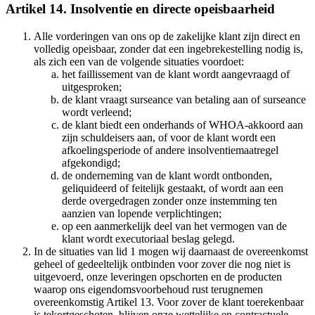
Artikel 14. Insolventie en directe opeisbaarheid
Alle vorderingen van ons op de zakelijke klant zijn direct en
volledig opeisbaar, zonder dat een ingebrekestelling nodig is,
als zich een van de volgende situaties voordoet:
het faillissement van de klant wordt aangevraagd of
uitgesproken;
de klant vraagt surseance van betaling aan of surseance
wordt verleend;
de klant biedt een onderhands of WHOA-akkoord aan
zijn schuldeisers aan, of voor de klant wordt een
afkoelingsperiode of andere insolventiemaatregel
afgekondigd;
de onderneming van de klant wordt ontbonden,
geliquideerd of feitelijk gestaakt, of wordt aan een
derde overgedragen zonder onze instemming ten
aanzien van lopende verplichtingen;
op een aanmerkelijk deel van het vermogen van de
klant wordt executoriaal beslag gelegd.
In de situaties van lid 1 mogen wij daarnaast de overeenkomst
geheel of gedeeltelijk ontbinden voor zover die nog niet is
uitgevoerd, onze leveringen opschorten en de producten
waarop ons eigendomsvoorbehoud rust terugnemen
overeenkomstig Artikel 13. Voor zover de klant toerekenbaar
is tekortgeschoten, blijven onze wettelijke en contractuele