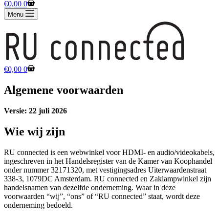
Winkelwagen
€
0,00
0
Menu
Winkelwagen
€
0,00
0
Algemene voorwaarden
Versie: 22 juli 2026
Wie wij zijn
RU connected is een webwinkel voor HDMI- en audio/videokabels,
ingeschreven in het Handelsregister van de Kamer van Koophandel
onder nummer 32171320, met vestigingsadres Uiterwaardenstraat
338-3, 1079DC Amsterdam. RU connected en Zaklampwinkel zijn
handelsnamen van dezelfde onderneming. Waar in deze
voorwaarden “wij”, “ons” of “RU connected” staat, wordt deze
onderneming bedoeld.