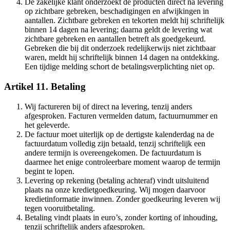
De zakelijke klant onderzoekt de producten direct na levering
op zichtbare gebreken, beschadigingen en afwijkingen in
aantallen. Zichtbare gebreken en tekorten meldt hij schriftelijk
binnen 14 dagen na levering; daarna geldt de levering wat
zichtbare gebreken en aantallen betreft als goedgekeurd.
Gebreken die bij dit onderzoek redelijkerwijs niet zichtbaar
waren, meldt hij schriftelijk binnen 14 dagen na ontdekking.
Een tijdige melding schort de betalingsverplichting niet op.
Artikel 11. Betaling
Wij factureren bij of direct na levering, tenzij anders
afgesproken. Facturen vermelden datum, factuurnummer en
het geleverde.
De factuur moet uiterlijk op de dertigste kalenderdag na de
factuurdatum volledig zijn betaald, tenzij schriftelijk een
andere termijn is overeengekomen. De factuurdatum is
daarmee het enige controleerbare moment waarop de termijn
begint te lopen.
Levering op rekening (betaling achteraf) vindt uitsluitend
plaats na onze kredietgoedkeuring. Wij mogen daarvoor
kredietinformatie inwinnen. Zonder goedkeuring leveren wij
tegen vooruitbetaling.
Betaling vindt plaats in euro’s, zonder korting of inhouding,
tenzij schriftelijk anders afgesproken.