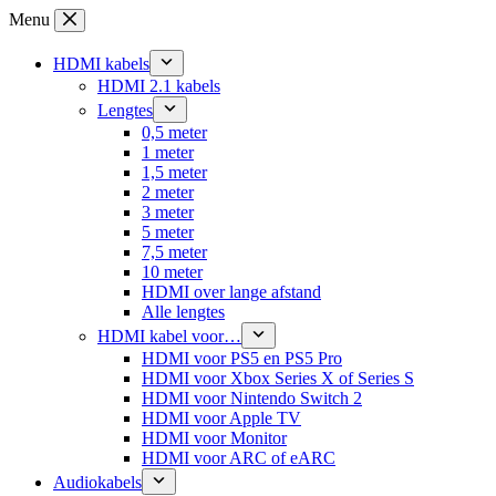
Ga
Menu
naar
de
HDMI kabels
inhoud
HDMI 2.1 kabels
Lengtes
0,5 meter
1 meter
1,5 meter
2 meter
3 meter
5 meter
7,5 meter
10 meter
HDMI over lange afstand
Alle lengtes
HDMI kabel voor…
HDMI voor PS5 en PS5 Pro
HDMI voor Xbox Series X of Series S
HDMI voor Nintendo Switch 2
HDMI voor Apple TV
HDMI voor Monitor
HDMI voor ARC of eARC
Audiokabels