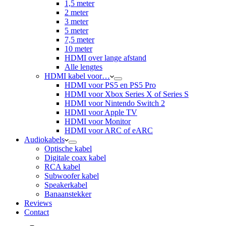
1,5 meter
2 meter
3 meter
5 meter
7,5 meter
10 meter
HDMI over lange afstand
Alle lengtes
HDMI kabel voor…
HDMI voor PS5 en PS5 Pro
HDMI voor Xbox Series X of Series S
HDMI voor Nintendo Switch 2
HDMI voor Apple TV
HDMI voor Monitor
HDMI voor ARC of eARC
Audiokabels
Optische kabel
Digitale coax kabel
RCA kabel
Subwoofer kabel
Speakerkabel
Banaanstekker
Reviews
Contact