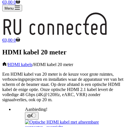
Winkelwagen
€
0,00
0
Menu
Winkelwagen
€
0,00
0
HDMI kabel 20 meter
Home
/
HDMI kabels
/
HDMI kabel 20 meter
Een HDMI kabel van 20 meter is de keuze voor grote ruimtes,
verbouwingsprojecten en installaties waar de apparatuur ver van het
scherm of de beamer staat. Op deze afstand is een optische HDMI
kabel de enige optie. Onze optische HDMI 2.1 kabel levert de
volledige 48 Gbps (4K@120Hz, eARC, VRR) zonder
signaalverlies, ook op 20 m.
Aanbieding!