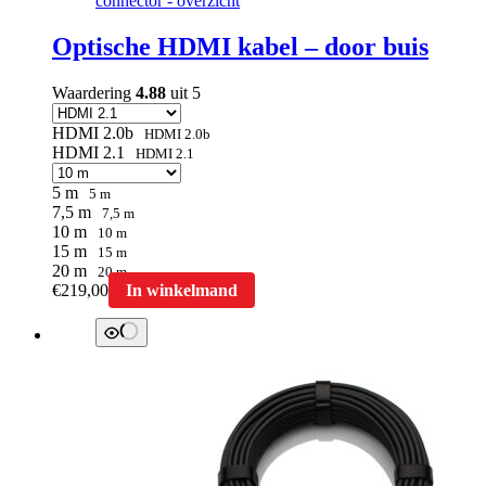
Optische HDMI kabel – door buis
Waardering
4.88
uit 5
HDMI 2.0b
HDMI 2.0b
HDMI 2.1
HDMI 2.1
5 m
5 m
7,5 m
7,5 m
10 m
10 m
15 m
15 m
20 m
20 m
Dit
€
219,00
In winkelmand
product
heeft
meerdere
variaties.
Deze
optie
kan
gekozen
worden
op