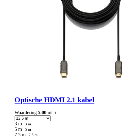
de
productpagina
Optische HDMI 2.1 kabel
Waardering
5.00
uit 5
3 m
3 m
5 m
5 m
7,5 m
7,5 m