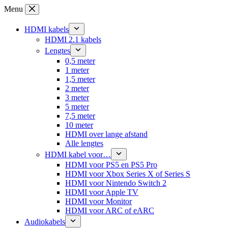
Ga
Menu
naar
de
HDMI kabels
inhoud
HDMI 2.1 kabels
Lengtes
0,5 meter
1 meter
1,5 meter
2 meter
3 meter
5 meter
7,5 meter
10 meter
HDMI over lange afstand
Alle lengtes
HDMI kabel voor…
HDMI voor PS5 en PS5 Pro
HDMI voor Xbox Series X of Series S
HDMI voor Nintendo Switch 2
HDMI voor Apple TV
HDMI voor Monitor
HDMI voor ARC of eARC
Audiokabels