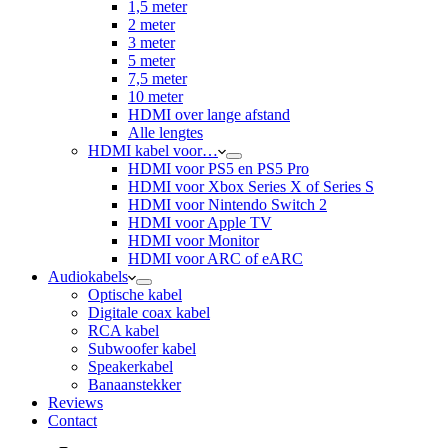
1,5 meter
2 meter
3 meter
5 meter
7,5 meter
10 meter
HDMI over lange afstand
Alle lengtes
HDMI kabel voor…
HDMI voor PS5 en PS5 Pro
HDMI voor Xbox Series X of Series S
HDMI voor Nintendo Switch 2
HDMI voor Apple TV
HDMI voor Monitor
HDMI voor ARC of eARC
Audiokabels
Optische kabel
Digitale coax kabel
RCA kabel
Subwoofer kabel
Speakerkabel
Banaanstekker
Reviews
Contact