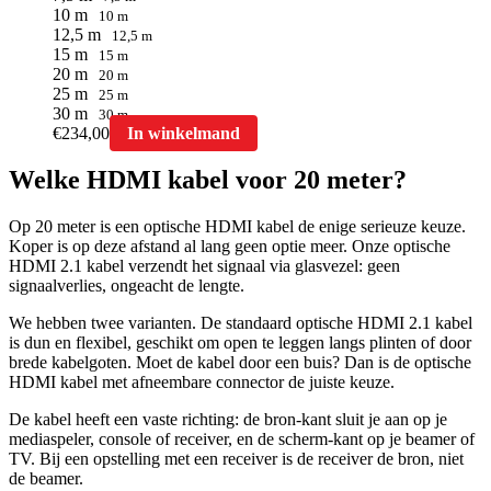
10 m
10 m
12,5 m
12,5 m
15 m
15 m
20 m
20 m
25 m
25 m
30 m
30 m
Dit
€
234,00
In winkelmand
product
heeft
Welke HDMI kabel voor 20 meter?
meerdere
variaties.
Op 20 meter is een optische HDMI kabel de enige serieuze keuze.
Deze
Koper is op deze afstand al lang geen optie meer. Onze optische
optie
HDMI 2.1 kabel verzendt het signaal via glasvezel: geen
kan
signaalverlies, ongeacht de lengte.
gekozen
worden
We hebben twee varianten. De standaard optische HDMI 2.1 kabel
op
is dun en flexibel, geschikt om open te leggen langs plinten of door
de
brede kabelgoten. Moet de kabel door een buis? Dan is de optische
productpagina
HDMI kabel met afneembare connector de juiste keuze.
De kabel heeft een vaste richting: de bron-kant sluit je aan op je
mediaspeler, console of receiver, en de scherm-kant op je beamer of
TV. Bij een opstelling met een receiver is de receiver de bron, niet
de beamer.