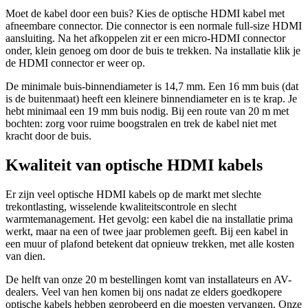
Moet de kabel door een buis? Kies de optische HDMI kabel met
afneembare connector. Die connector is een normale full-size HDMI
aansluiting. Na het afkoppelen zit er een micro-HDMI connector
onder, klein genoeg om door de buis te trekken. Na installatie klik je
de HDMI connector er weer op.
De minimale buis-binnendiameter is 14,7 mm. Een 16 mm buis (dat
is de buitenmaat) heeft een kleinere binnendiameter en is te krap. Je
hebt minimaal een 19 mm buis nodig. Bij een route van 20 m met
bochten: zorg voor ruime boogstralen en trek de kabel niet met
kracht door de buis.
Kwaliteit van optische HDMI kabels
Er zijn veel optische HDMI kabels op de markt met slechte
trekontlasting, wisselende kwaliteitscontrole en slecht
warmtemanagement. Het gevolg: een kabel die na installatie prima
werkt, maar na een of twee jaar problemen geeft. Bij een kabel in
een muur of plafond betekent dat opnieuw trekken, met alle kosten
van dien.
De helft van onze 20 m bestellingen komt van installateurs en AV-
dealers. Veel van hen komen bij ons nadat ze elders goedkopere
optische kabels hebben geprobeerd en die moesten vervangen. Onze