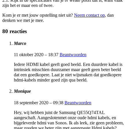
2.1. Kijk in de specificaties van je tv welke poort dat is, want vaak
zijn het er maar een of twee.
Kom je er met jouw opstelling niet uit?
Neem contact op
, dan
denken we met je mee.
80 reacties
Marco
11 oktober 2020 – 18:37
Beantwoorden
Iedere HDMI kabel geeft goed beeld. Een duurdere kabel is
intrinsiek misschien duurzamer maar geeft geen beter beeld
dat een goedkopere. Laat je niet wijsmaken dat goedkopere
hdmi-kabels minder goed zijn qua beeld.
Monique
18 september 2020 – 09:38
Beantwoorden
Hey, wij hebben juist de Samsung QE55Q74TAL
aangeschaft. Aangeslotenmet onze oude hdmi kabels, en
bijgeleverde hdmi van Sonos. Ik als leek, zie geen probleem,
maar zouden we beter zijn met aangepaste Hdmi kabels?