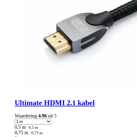
op
de
productpagina
Ultimate HDMI 2.1 kabel
Waardering
4.96
uit 5
0,5 m
0,5 m
0,75 m
0,75 m