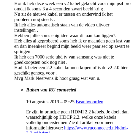
Hoi ik heb deze week een v2 kabel gekocht voor mijn ps4 pro
omdat ik soms 3 a 4 seconden zwart beeld krijg .
Nu zit de nieuwe kabel er tussen en ondervind ik het
probleem nog steeds .
Ik heb alles automatisch staan van de video uitvoer
instellingen .
Hebben jullie soms enig idee waar dit aan kan liggen?.
Heb alles al geprobeerd soms heb ik er maanden geen last van
en dan ineenkeer begind mijn beeld weer paar sec op zwart te
springen .
Ik heb een 7000 serie uhd tv van samsung was niet te
goedkoopsten ook nog niet .
Had ik beter een 2.2 kabel kunnen kopen of is de v2 2.0 hier
geschikt genoeg voor .
Mvg Mark Neervens ik hoor graag wat van u.
Ruben van RU connected
19 augustus 2019 – 09:25
Beantwoorden
Er zijn in principe geen HDMI 2.2 kabels. Je doelt dan
waarschijnlijk op HDCP 2.2, welke onze kabels
volledig ondersteunen.Zie dit artikel voor meer
informatie hierover:
https://www.ruconnected.nl/hdmi-