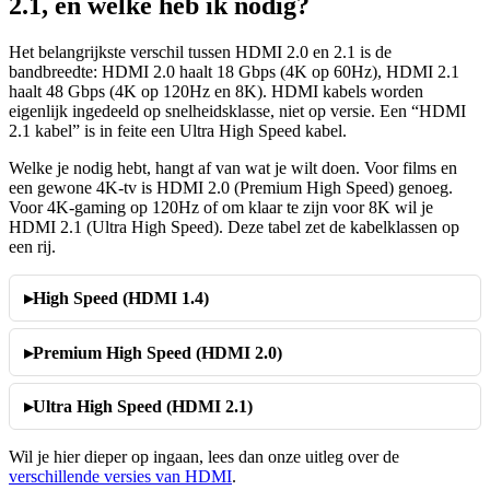
2.1, en welke heb ik nodig?
Het belangrijkste verschil tussen HDMI 2.0 en 2.1 is de
bandbreedte: HDMI 2.0 haalt 18 Gbps (4K op 60Hz), HDMI 2.1
haalt 48 Gbps (4K op 120Hz en 8K). HDMI kabels worden
eigenlijk ingedeeld op snelheidsklasse, niet op versie. Een “HDMI
2.1 kabel” is in feite een Ultra High Speed kabel.
Welke je nodig hebt, hangt af van wat je wilt doen. Voor films en
een gewone 4K-tv is HDMI 2.0 (Premium High Speed) genoeg.
Voor 4K-gaming op 120Hz of om klaar te zijn voor 8K wil je
HDMI 2.1 (Ultra High Speed). Deze tabel zet de kabelklassen op
een rij.
High Speed (HDMI 1.4)
Premium High Speed (HDMI 2.0)
Ultra High Speed (HDMI 2.1)
Wil je hier dieper op ingaan, lees dan onze uitleg over de
verschillende versies van HDMI
.