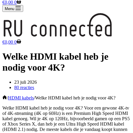
Winkelwagen
€
0,00
0
Menu
Winkelwagen
€
0,00
0
Welke HDMI kabel heb je
nodig voor 4K?
23 juli 2026
80 reacties
Home
/
HDMI kabels
/
Welke HDMI kabel heb je nodig voor 4K?
Welke HDMI kabel heb je nodig voor 4K? Voor een gewone 4K-tv
of 4K-streaming (4K op 60Hz) is een Premium High Speed HDMI
kabel genoeg. Wil je 4K op 120Hz, bijvoorbeeld gamen op een PS5
of Xbox Series X, dan heb je een Ultra High Speed HDMI kabel
(HDMI 2.1) nodig. De meeste kabels die je vandaag koopt kunnen