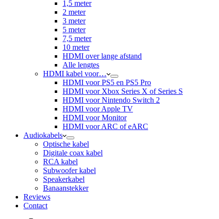
1,5 meter
2 meter
3 meter
5 meter
7,5 meter
10 meter
HDMI over lange afstand
Alle lengtes
HDMI kabel voor…
HDMI voor PS5 en PS5 Pro
HDMI voor Xbox Series X of Series S
HDMI voor Nintendo Switch 2
HDMI voor Apple TV
HDMI voor Monitor
HDMI voor ARC of eARC
Audiokabels
Optische kabel
Digitale coax kabel
RCA kabel
Subwoofer kabel
Speakerkabel
Banaanstekker
Reviews
Contact