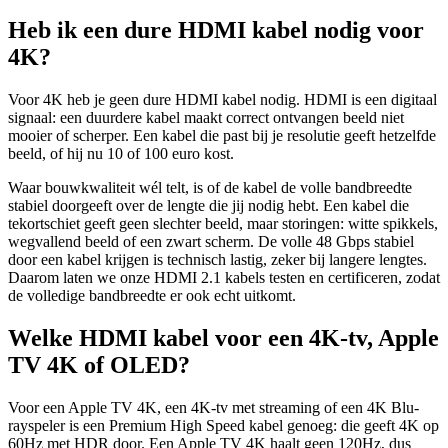
Heb ik een dure HDMI kabel nodig voor
4K?
Voor 4K heb je geen dure HDMI kabel nodig. HDMI is een digitaal
signaal: een duurdere kabel maakt correct ontvangen beeld niet
mooier of scherper. Een kabel die past bij je resolutie geeft hetzelfde
beeld, of hij nu 10 of 100 euro kost.
Waar bouwkwaliteit wél telt, is of de kabel de volle bandbreedte
stabiel doorgeeft over de lengte die jij nodig hebt. Een kabel die
tekortschiet geeft geen slechter beeld, maar storingen: witte spikkels,
wegvallend beeld of een zwart scherm. De volle 48 Gbps stabiel
door een kabel krijgen is technisch lastig, zeker bij langere lengtes.
Daarom laten we onze HDMI 2.1 kabels testen en certificeren, zodat
de volledige bandbreedte er ook echt uitkomt.
Welke HDMI kabel voor een 4K-tv, Apple
TV 4K of OLED?
Voor een Apple TV 4K, een 4K-tv met streaming of een 4K Blu-
rayspeler is een Premium High Speed kabel genoeg: die geeft 4K op
60Hz met HDR door. Een Apple TV 4K haalt geen 120Hz, dus