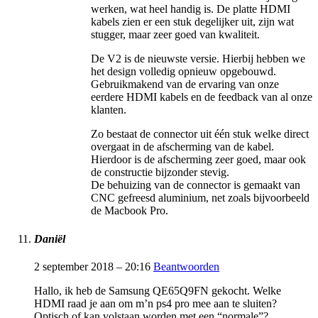
werken, wat heel handig is. De platte HDMI
kabels zien er een stuk degelijker uit, zijn wat
stugger, maar zeer goed van kwaliteit.
De V2 is de nieuwste versie. Hierbij hebben we
het design volledig opnieuw opgebouwd.
Gebruikmakend van de ervaring van onze
eerdere HDMI kabels en de feedback van al onze
klanten.
Zo bestaat de connector uit één stuk welke direct
overgaat in de afscherming van de kabel.
Hierdoor is de afscherming zeer goed, maar ook
de constructie bijzonder stevig.
De behuizing van de connector is gemaakt van
CNC gefreesd aluminium, net zoals bijvoorbeeld
de Macbook Pro.
Daniël
2 september 2018 – 20:16
Beantwoorden
Hallo, ik heb de Samsung QE65Q9FN gekocht. Welke
HDMI raad je aan om m’n ps4 pro mee aan te sluiten?
Optisch of kan volstaan worden met een “normale”?