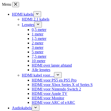
Ga
Menu
naar
de
HDMI kabels
inhoud
HDMI 2.1 kabels
Lengtes
0,5 meter
1 meter
1,5 meter
2 meter
3 meter
5 meter
7,5 meter
10 meter
HDMI over lange afstand
Alle lengtes
HDMI kabel voor…
HDMI voor PS5 en PS5 Pro
HDMI voor Xbox Series X of Series S
HDMI voor Nintendo Switch 2
HDMI voor Apple TV
HDMI voor Monitor
HDMI voor ARC of eARC
Audiokabels