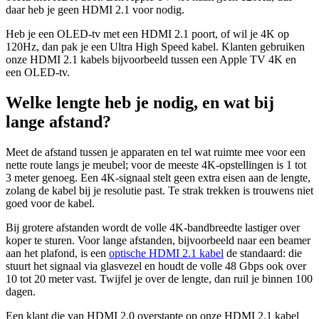
daar heb je geen HDMI 2.1 voor nodig.
Heb je een OLED-tv met een HDMI 2.1 poort, of wil je 4K op
120Hz, dan pak je een Ultra High Speed kabel. Klanten gebruiken
onze HDMI 2.1 kabels bijvoorbeeld tussen een Apple TV 4K en
een OLED-tv.
Welke lengte heb je nodig, en wat bij
lange afstand?
Meet de afstand tussen je apparaten en tel wat ruimte mee voor een
nette route langs je meubel; voor de meeste 4K-opstellingen is 1 tot
3 meter genoeg. Een 4K-signaal stelt geen extra eisen aan de lengte,
zolang de kabel bij je resolutie past. Te strak trekken is trouwens niet
goed voor de kabel.
Bij grotere afstanden wordt de volle 4K-bandbreedte lastiger over
koper te sturen. Voor lange afstanden, bijvoorbeeld naar een beamer
aan het plafond, is een
optische HDMI 2.1 kabel
de standaard: die
stuurt het signaal via glasvezel en houdt de volle 48 Gbps ook over
10 tot 20 meter vast. Twijfel je over de lengte, dan ruil je binnen 100
dagen.
Een klant die van HDMI 2.0 overstapte op onze HDMI 2.1 kabel