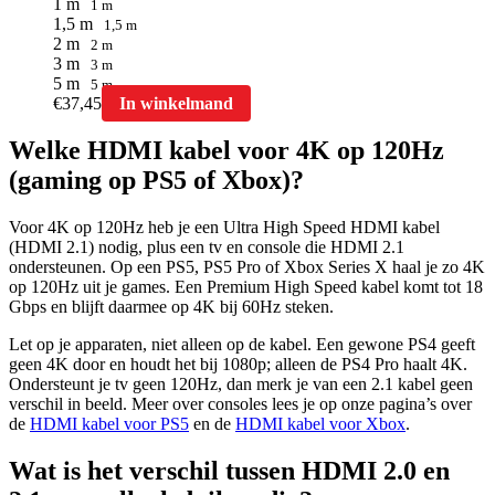
1 m
1 m
1,5 m
1,5 m
2 m
2 m
3 m
3 m
5 m
5 m
Dit
€
37,45
In winkelmand
product
heeft
Welke HDMI kabel voor 4K op 120Hz
meerdere
(gaming op PS5 of Xbox)?
variaties.
Deze
optie
Voor 4K op 120Hz heb je een Ultra High Speed HDMI kabel
kan
(HDMI 2.1) nodig, plus een tv en console die HDMI 2.1
gekozen
ondersteunen. Op een PS5, PS5 Pro of Xbox Series X haal je zo 4K
worden
op 120Hz uit je games. Een Premium High Speed kabel komt tot 18
op
Gbps en blijft daarmee op 4K bij 60Hz steken.
de
productpagina
Let op je apparaten, niet alleen op de kabel. Een gewone PS4 geeft
geen 4K door en houdt het bij 1080p; alleen de PS4 Pro haalt 4K.
Ondersteunt je tv geen 120Hz, dan merk je van een 2.1 kabel geen
verschil in beeld. Meer over consoles lees je op onze pagina’s over
de
HDMI kabel voor PS5
en de
HDMI kabel voor Xbox
.
Wat is het verschil tussen HDMI 2.0 en