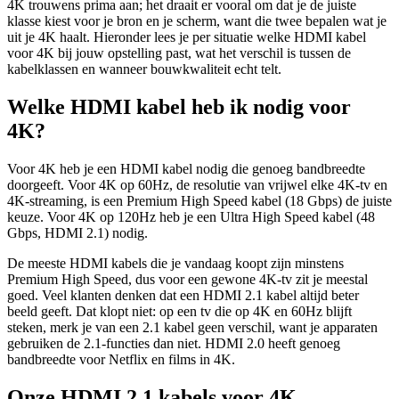
4K trouwens prima aan; het draait er vooral om dat je de juiste
klasse kiest voor je bron en je scherm, want die twee bepalen wat je
uit je 4K haalt. Hieronder lees je per situatie welke HDMI kabel
voor 4K bij jouw opstelling past, wat het verschil is tussen de
kabelklassen en wanneer bouwkwaliteit echt telt.
Welke HDMI kabel heb ik nodig voor
4K?
Voor 4K heb je een HDMI kabel nodig die genoeg bandbreedte
doorgeeft. Voor 4K op 60Hz, de resolutie van vrijwel elke 4K-tv en
4K-streaming, is een Premium High Speed kabel (18 Gbps) de juiste
keuze. Voor 4K op 120Hz heb je een Ultra High Speed kabel (48
Gbps, HDMI 2.1) nodig.
De meeste HDMI kabels die je vandaag koopt zijn minstens
Premium High Speed, dus voor een gewone 4K-tv zit je meestal
goed. Veel klanten denken dat een HDMI 2.1 kabel altijd beter
beeld geeft. Dat klopt niet: op een tv die op 4K en 60Hz blijft
steken, merk je van een 2.1 kabel geen verschil, want je apparaten
gebruiken de 2.1-functies dan niet. HDMI 2.0 heeft genoeg
bandbreedte voor Netflix en films in 4K.
Onze HDMI 2.1 kabels voor 4K